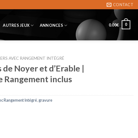
CONTACT
0
0.00
€
AUTRES JEUX
ANNONCES
IERS AVEC RANGEMENT INTÉGRÉ
 de Noyer et d’Erable |
 Rangement inclus
ec Rangement Intégré
,
gravure