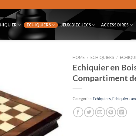
CHIQUIER
ECHIQUIERS
JEUX D’ECHECS
ACCESSOIRES
HOME
/
ECHIQUIERS
/
ECHIQU
Echiquier en Bois
Compartiment de
Categories:
Echiquiers
,
Echiquiers av