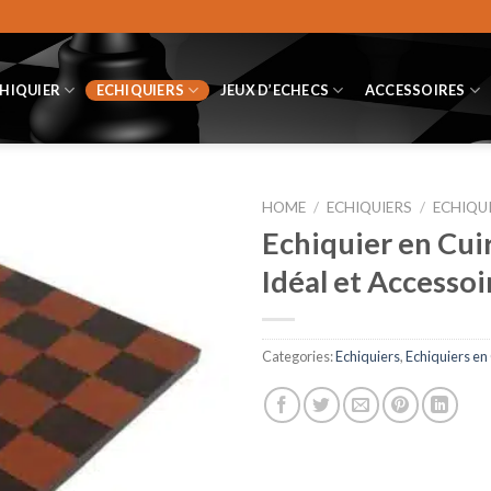
CHIQUIER
ECHIQUIERS
JEUX D’ECHECS
ACCESSOIRES
HOME
/
ECHIQUIERS
/
ECHIQUI
Echiquier en Cui
Idéal et Accessoi
Categories:
Echiquiers
,
Echiquiers en C