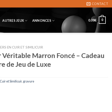
CONTACT
0
0.00
€
AUTRES JEUX
ANNONCES
ERS EN CUIR ET SIMILICUIR
r Véritable Marron Foncé – Cadeau
re de Jeu de Luxe
uir et Similicuir
,
gravure