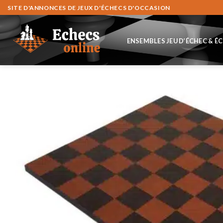
Skip
SITE D'ANNONCES DE JEUX D'ÉCHECS D'OCCASION
to
content
ENSEMBLES JEU D’ÉCHEC & É