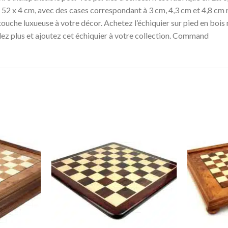
52 x 52 x 4 cm, avec des cases correspondant à 3 cm, 4,3 cm et 4,8 
e touche luxueuse à votre décor. Achetez l’échiquier sur pied en bois
ndez plus et ajoutez cet échiquier à votre collection. Command