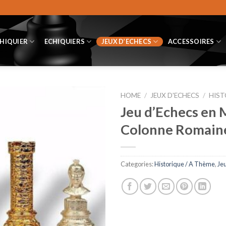
CHIQUIER
ECHIQUIERS
JEUX D’ECHECS
ACCESSOIRES
HOME
/
JEUX D'ECHECS
/
HIST
Jeu d’Echecs en 
Colonne Romain
Categories:
Historique / A Thème
,
Je