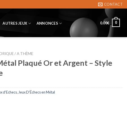
CONTACT
0
0.00
€
AUTRES JEUX
ANNONCES
ORIQUE / A THÈME
Métal Plaqué Or et Argent – Style
e
ux d'Echecs
,
Jeux D'Échecs en Métal