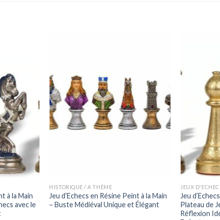
HISTORIQUE / A THÈME
JEUX D'ECHEC
t à la Main
Jeu d’Echecs en Résine Peint à la Main
Jeu d’Echecs
hecs avec le
– Buste Médiéval Unique et Élégant
Plateau de J
t
Réflexion Id