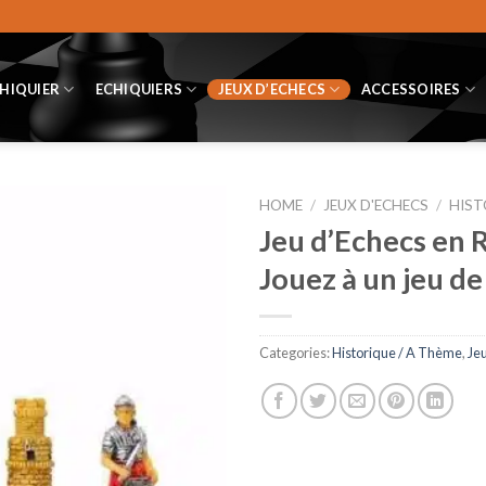
CHIQUIER
ECHIQUIERS
JEUX D’ECHECS
ACCESSOIRES
HOME
/
JEUX D'ECHECS
/
HIST
Jeu d’Echecs en 
Jouez à un jeu de
Categories:
Historique / A Thème
,
Je