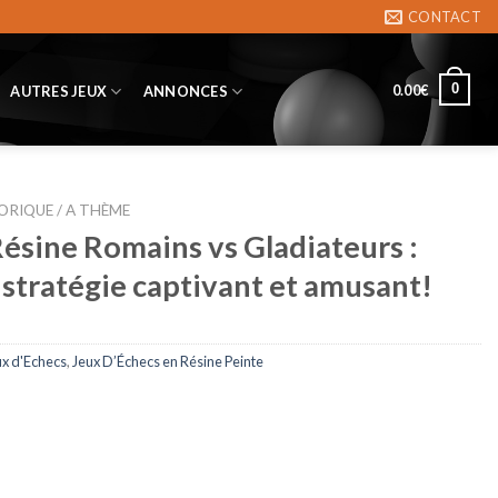
CONTACT
0
0.00
€
AUTRES JEUX
ANNONCES
ORIQUE / A THÈME
Résine Romains vs Gladiateurs :
 stratégie captivant et amusant!
ux d'Echecs
,
Jeux D’Échecs en Résine Peinte