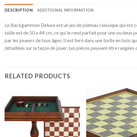
DESCRIPTION
ADDITIONAL INFORMATION
Le Backgammon Deluxe est un jeu de plateau classique qui est conç
taille est de 50 x 44 cm, ce qui le rend parfait pour une ou deux 
par les joueurs de tous âges. Il est livré dans une boîte en bois q
détaillées sur la façon de jouer. Les pièces peuvent être rangée
RELATED PRODUCTS