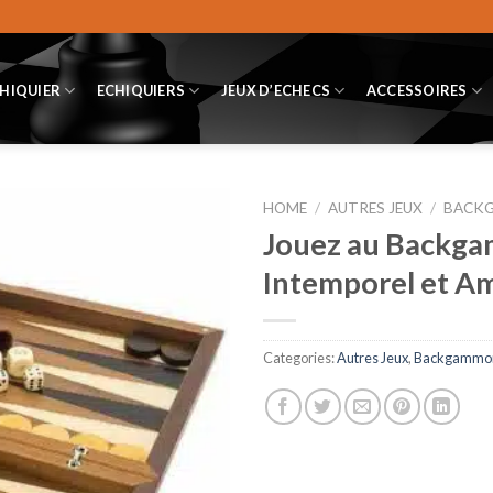
CHIQUIER
ECHIQUIERS
JEUX D’ECHECS
ACCESSOIRES
HOME
/
AUTRES JEUX
/
BACK
Jouez au Backga
Intemporel et A
Categories:
Autres Jeux
,
Backgammo