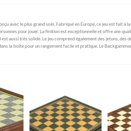
u avec le plus grand soin. Fabriqué en Europe, ce jeu est fait à la 
personnes pour jouer. La finition est exceptionnelle et offre une qua
ui est aussi très solide. Le jeu comprend également des jetons, des d
s dans la boîte pour un rangement facile et pratique. Le Backgammo