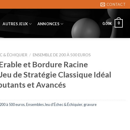
CONTACT
0
0.00
€
AUTRES JEUX
ANNONCES
C & ÉCHIQUIER
/
ENSEMBLE DE 200 À 500 EUROS
’Erable et Bordure Racine
Jeu de Stratégie Classique Idéal
butants et Avancés
200 à 500 euros
,
Ensembles Jeu d’Échec & Échiquier
,
gravure