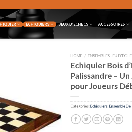
CHIQUIER
ECHIQUIERS
JEUX D’ECHECS
ACCESSOIRES
HOME
/
ENSEMBLES JEU D’ÉCHE
Echiquier Bois d
Palissandre – Un 
pour Joueurs Dé
Categories:
Echiquiers
,
Ensemble De 