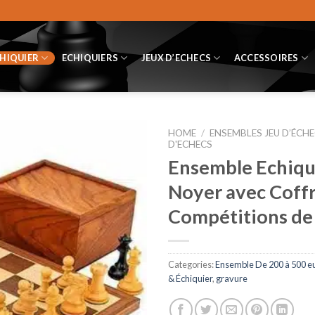
CHIQUIER
ECHIQUIERS
JEUX D’ECHECS
ACCESSOIRES
HOME
/
ENSEMBLES JEU D’ÉCHE
D'ECHECS
Ensemble Echiqui
Noyer avec Coffr
Compétitions de 
Categories:
Ensemble De 200 à 500 e
& Échiquier
,
gravure