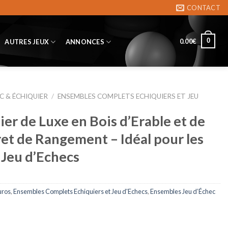
CONTACT
0
0.00
€
AUTRES JEUX
ANNONCES
C & ÉCHIQUIER
/
ENSEMBLES COMPLETS ECHIQUIERS ET JEU
er de Luxe en Bois d’Erable et de
et de Rangement – Idéal pour les
Jeu d’Echecs
uros
,
Ensembles Complets Echiquiers et Jeu d'Echecs
,
Ensembles Jeu d’Échec