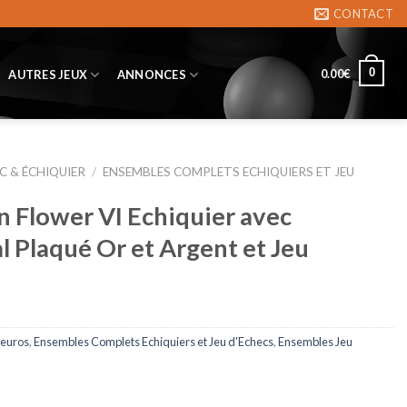
CONTACT
0
0.00
€
AUTRES JEUX
ANNONCES
C & ÉCHIQUIER
/
ENSEMBLES COMPLETS ECHIQUIERS ET JEU
 Flower VI Echiquier avec
 Plaqué Or et Argent et Jeu
 euros
,
Ensembles Complets Echiquiers et Jeu d'Echecs
,
Ensembles Jeu