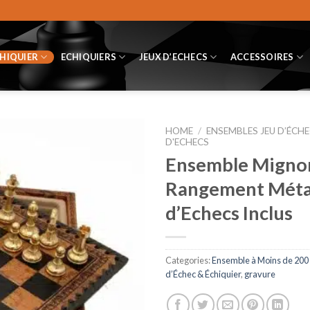
CHIQUIER
ECHIQUIERS
JEUX D’ECHECS
ACCESSOIRES
HOME
/
ENSEMBLES JEU D’ÉCHE
D'ECHECS
Ensemble Mignon
Rangement Métal
d’Echecs Inclus
Categories:
Ensemble à Moins de 200
d’Échec & Échiquier
,
gravure