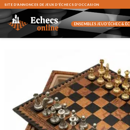
Skip
SITE D'ANNONCES DE JEUX D'ÉCHECS D'OCCASION
to
content
ENSEMBLES JEU D’ÉCHEC & É