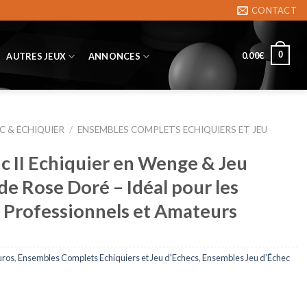
CONTACT
0
0.00
€
AUTRES JEUX
ANNONCES
C & ÉCHIQUIER
/
ENSEMBLES COMPLETS ECHIQUIERS ET JEU
c II Echiquier en Wenge & Jeu
de Rose Doré – Idéal pour les
 Professionnels et Amateurs
uros
,
Ensembles Complets Echiquiers et Jeu d'Echecs
,
Ensembles Jeu d’Échec