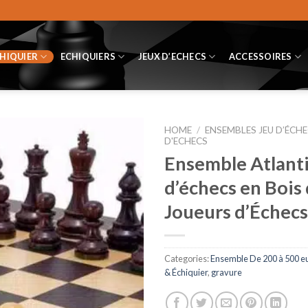
CHIQUIER
ECHIQUIERS
JEUX D’ECHECS
ACCESSOIRES
HOME
/
ENSEMBLES JEU D’ÉCHE
D'ECHECS
Ensemble Atlanti
d’échecs en Bois 
Joueurs d’Échecs
Categories:
Ensemble De 200 à 500 e
& Échiquier
,
gravure