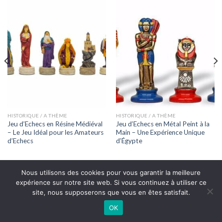
HISTORIQUE / A THÈME
HISTORIQUE / A THÈME
Jeu d’Echecs en Résine Médiéval
Jeu d’Echecs en Métal Peint à la
– Le Jeu Idéal pour les Amateurs
Main – Une Expérience Unique
d’Echecs
d’Égypte
Nous utilisons des cookies pour vous garantir la meilleure
expérience sur notre site web. Si vous continuez à utiliser ce
site, nous supposerons que vous en êtes satisfait.
OK
Copyright 2026 ©
Echecsonline.net