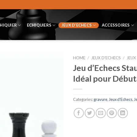
CHIQUIER
ECHIQUIERS
JEUX D’ECHECS
ACCESSOIRES
HOME
/
JEUX D'ECHECS
/
JEUX
Jeu d’Echecs Sta
Idéal pour Début
Categories:
gravure
,
Jeux d'Echecs
,
J