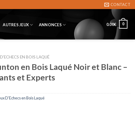
CONTACT
0
0.00
€
AUTRES JEUX
ANNONCES
 D'ECHECS EN BOIS LAQUÉ
unton en Bois Laqué Noir et Blanc –
ants et Experts
eux D'Echecs en Bois Laqué