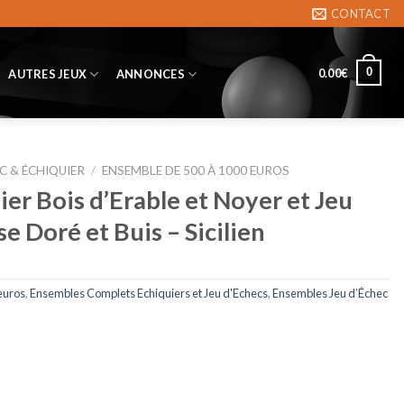
CONTACT
0
0.00
€
AUTRES JEUX
ANNONCES
C & ÉCHIQUIER
/
ENSEMBLE DE 500 À 1000 EUROS
er Bois d’Erable et Noyer et Jeu
e Doré et Buis – Sicilien
euros
,
Ensembles Complets Echiquiers et Jeu d'Echecs
,
Ensembles Jeu d’Échec