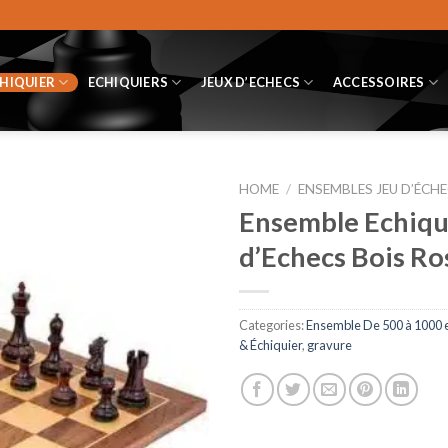
CHIQUIER
ECHIQUIERS
JEUX D’ECHECS
ACCESSOIRES
HOME
/
ENSEMBLES JEU D’ÉCHE
Ensemble Echiqui
d’Echecs Bois Ros
Categories:
Ensemble De 500 à 1000 
& Échiquier
,
gravure