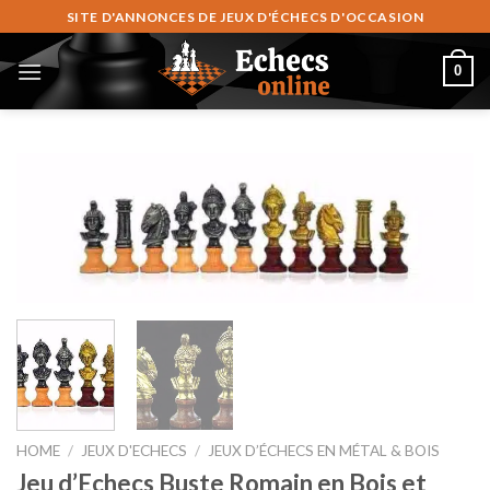
Skip
SITE D'ANNONCES DE JEUX D'ÉCHECS D'OCCASION
to
content
0
HOME
/
JEUX D'ECHECS
/
JEUX D’ÉCHECS EN MÉTAL & BOIS
Jeu d’Echecs Buste Romain en Bois et