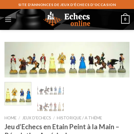
Skip
SITE D'ANNONCES DE JEUX D'ÉCHECS D'OCCASION
to
content
0
HOME
/
JEUX D'ECHECS
/
HISTORIQUE / A THÈME
Jeu d’Echecs en Etain Peint à la Main –