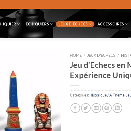
CHIQUIER
ECHIQUIERS
JEUX D’ECHECS
ACCESSOIRES
HOME
/
JEUX D'ECHECS
/
HIST
Jeu d’Echecs en M
Expérience Uniq
Categories:
Historique / A Thème
,
Je