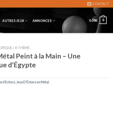
CONTACT
0
0.00
€
AUTRES JEUX
ANNONCES
ORIQUE / A THÈME
étal Peint à la Main – Une
ue d’Égypte
ux d'Echecs
,
Jeux D'Échecs en Métal