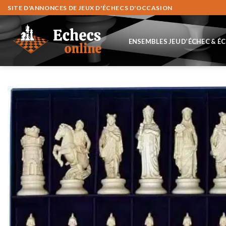
Skip
SITE D'ANNONCES DE JEUX D'ÉCHECS D'OCCASION
to
content
ENSEMBLES JEU D’ÉCHEC & É