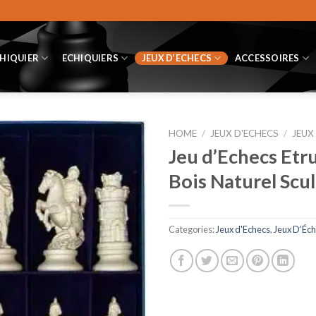
CHIQUIER
ECHIQUIERS
JEUX D’ECHECS
ACCESSOIRES
HOME
/
JEUX D'ECHECS
/
JEUX
Jeu d’Echecs Etr
Bois Naturel Scu
Categories:
Jeux d'Echecs
,
Jeux D’Éch