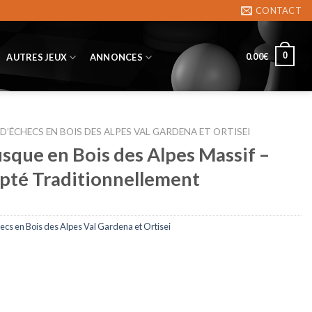
CONTACT
0
0.00
€
AUTRES JEUX
ANNONCES
 D’ÉCHECS EN BOIS DES ALPES VAL GARDENA ET ORTISEI
usque en Bois des Alpes Massif –
lpté Traditionnellement
ecs en Bois des Alpes Val Gardena et Ortisei