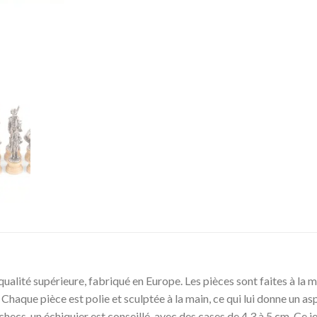
alité supérieure, fabriqué en Europe. Les pièces sont faites à la ma
aque pièce est polie et sculptée à la main, ce qui lui donne un aspec
hecs, un échiquier est conseillé, avec des cases de 4,3 à 5 cm. Ce j