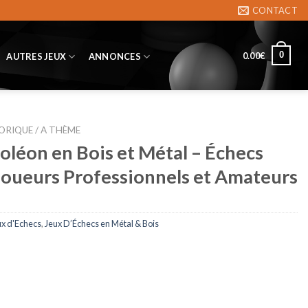
CONTACT
0
0.00
€
AUTRES JEUX
ANNONCES
ORIQUE / A THÈME
oléon en Bois et Métal – Échecs
Joueurs Professionnels et Amateurs
ux d'Echecs
,
Jeux D’Échecs en Métal & Bois