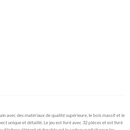
in avec des matériaux de qualité supérieure, le bois massif et le
t unique et détaillé. Le jeu est livré avec 32 pièces et est livré
eu d’échecs élégant et durable est le cadeau parfait pour les