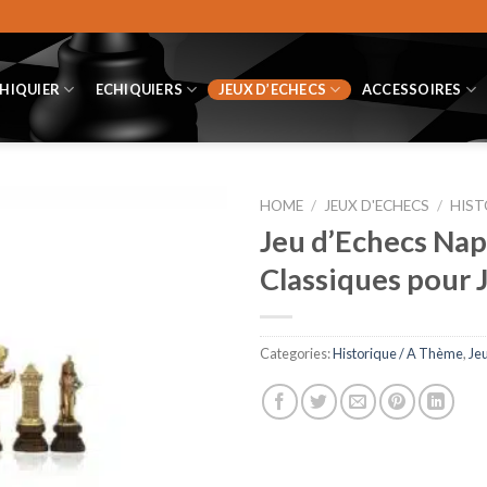
CHIQUIER
ECHIQUIERS
JEUX D’ECHECS
ACCESSOIRES
HOME
/
JEUX D'ECHECS
/
HIST
Jeu d’Echecs Nap
Classiques pour 
Categories:
Historique / A Thème
,
Je