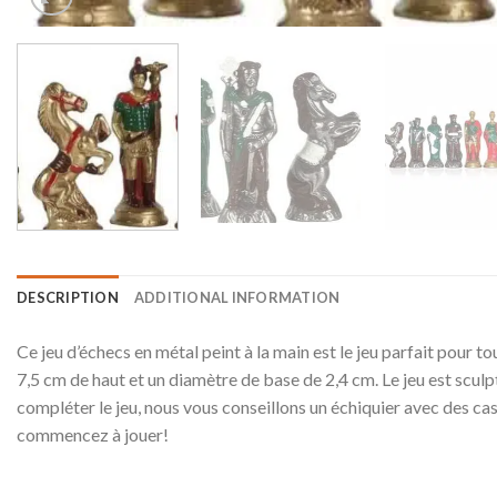
DESCRIPTION
ADDITIONAL INFORMATION
Ce jeu d’échecs en métal peint à la main est le jeu parfait pour t
7,5 cm de haut et un diamètre de base de 2,4 cm. Le jeu est sculp
compléter le jeu, nous vous conseillons un échiquier avec des cas
commencez à jouer!