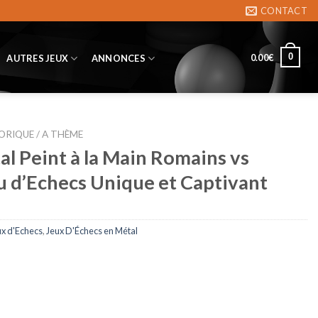
CONTACT
0
0.00
€
AUTRES JEUX
ANNONCES
ORIQUE / A THÈME
al Peint à la Main Romains vs
u d’Echecs Unique et Captivant
ux d'Echecs
,
Jeux D'Échecs en Métal