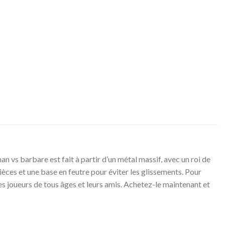
an vs barbare est fait à partir d’un métal massif, avec un roi de
ièces et une base en feutre pour éviter les glissements. Pour
les joueurs de tous âges et leurs amis. Achetez-le maintenant et