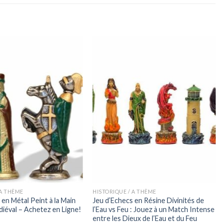
 A THÈME
HISTORIQUE / A THÈME
 en Métal Peint à la Main
Jeu d’Echecs en Résine Divinités de
iéval – Achetez en Ligne!
l’Eau vs Feu : Jouez à un Match Intense
entre les Dieux de l’Eau et du Feu