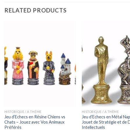
RELATED PRODUCTS
HISTORIQUE / A THÈME
HISTORIQUE / A THÈME
Jeu d’Echecs en Résine Chiens vs
Jeu d’Echecs en Métal Nap
Chats – Jouez avec Vos Animaux
Jouet de Stratégie et de D
Préférés
Intellectuels