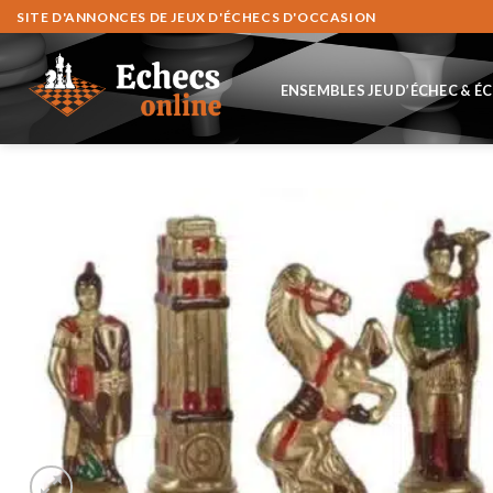
Skip
SITE D'ANNONCES DE JEUX D'ÉCHECS D'OCCASION
to
content
ENSEMBLES JEU D’ÉCHEC & É